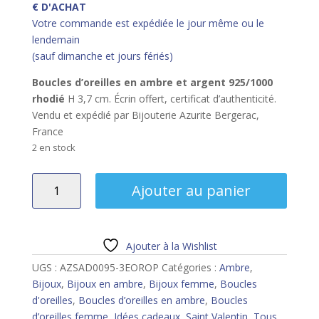
€ D'ACHAT
Votre commande est expédiée le jour même ou le
lendemain
(sauf dimanche et jours fériés)
Boucles d’oreilles en ambre et argent 925/1000
rhodié
H 3,7 cm. Écrin offert, certificat d’authenticité.
Vendu et expédié par Bijouterie Azurite Bergerac,
France
2 en stock
quantité
Ajouter au panier
de
Boucles
d’oreilles
en
Ajouter à la Wishlist
ambre
UGS :
AZSAD0095-3EOROP
Catégories :
Ambre
,
et
Bijoux
,
Bijoux en ambre
,
Bijoux femme
,
Boucles
argent
d'oreilles
,
Boucles d’oreilles en ambre
,
Boucles
rhodié
d’oreilles femme
,
Idées cadeaux
,
Saint Valentin
,
Tous