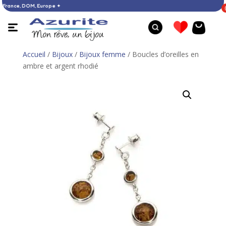
ACHATS : France, DOM, Europe ✦
Accueil
/
Bijoux
/
Bijoux femme
/ Boucles d’oreilles en
ambre et argent rhodié
Bague améthyste - 52
Bague la