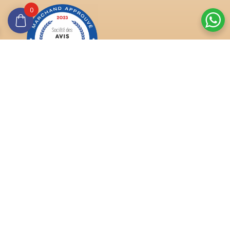
0
Trouver ma taille de doigt
Quelle est ma pierre ?
Anniversaire de mariage
Conseils pratiques
Délais et tarifs de livraisons
Qualité certifiée
Vous aimerez aussi
Or et argent
Restez focus sur votre métier, le reste c’est
Processus
–
Mentions légales –
Conditions générales de vente