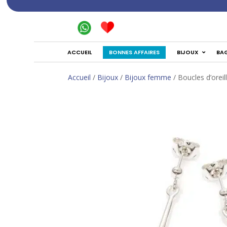
BONNES AFFAIRES
ACCUEIL
BIJOUX
BA
Accueil
/
Bijoux
/
Bijoux femme
/ Boucles d’orei