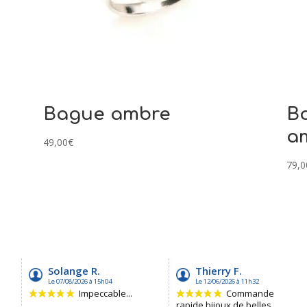
Bague ambre
Bo
a
49,00
€
79,0