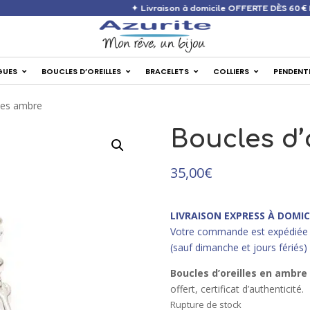
✦ Livraison à domicile OFF
GUES
BOUCLES D’OREILLES
BRACELETS
COLLIERS
PENDENT
lles ambre
Boucles d’
35,00
€
LIVRAISON EXPRESS À DOMIC
Votre commande est expédiée 
(sauf dimanche et jours fériés)
Boucles d’oreilles en ambre
offert, certificat d’authenticité.
Rupture de stock