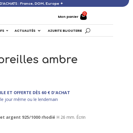
ERTE DÈS 60 € D’ACHATS : France, DOM, Europe ✦
Mon panier
IFS
ACTUALITÉS
AZURITE BIJOUTERIE
oreilles ambre
ILE ET OFFERTE DÈS 60 € D'ACHAT
le jour même ou le lendemain
 et argent 925/1000 rhodié
H 26 mm. Écrin