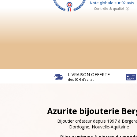
LIVRAISON OFFERTE
dès 60 € d’achat
Azurite bijouterie Be
Bijoutier créateur depuis 1997 à Bergera
Dordogne, Nouvelle-Aquitaine
Bijoux uniques & pierres du mond