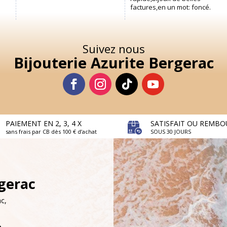
Suivez nous
Bijouterie Azurite Bergerac
PAIEMENT EN 2, 3, 4 X
SATISFAIT OU REMBO
sans frais par CB dès 100 € d’achat
SOUS 30 JOURS
rgerac
c,
e