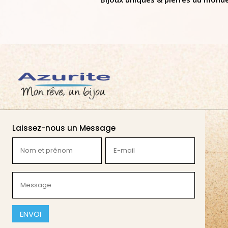
Laissez-nous un Message
Nom
E-
et
mail
prénom
(Nécessaire)
Message
(Nécessaire)
(Nécessaire)
CAPTCHA