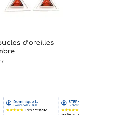
ucles d’oreilles
mbre
0
€