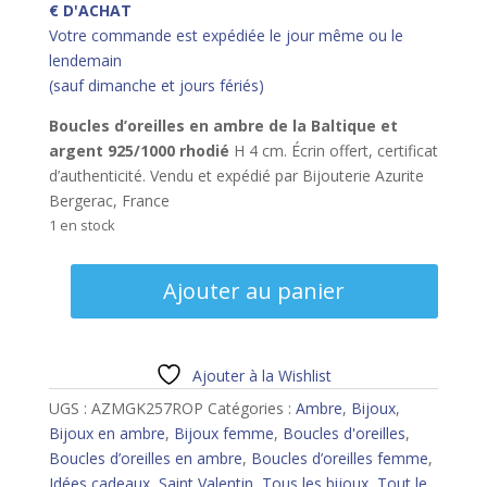
€ D'ACHAT
Votre commande est expédiée le jour même ou le
lendemain
(sauf dimanche et jours fériés)
Boucles d’oreilles en ambre de la Baltique et
argent 925/1000 rhodié
H 4 cm. Écrin offert, certificat
d’authenticité. Vendu et expédié par Bijouterie Azurite
Bergerac, France
1 en stock
quantité
Ajouter au panier
de
Boucles
d’oreilles
ambre
Ajouter à la Wishlist
et
UGS :
AZMGK257ROP
Catégories :
Ambre
,
Bijoux
,
argent
Bijoux en ambre
,
Bijoux femme
,
Boucles d'oreilles
,
rhodié
Boucles d’oreilles en ambre
,
Boucles d’oreilles femme
,
Idées cadeaux
,
Saint Valentin
,
Tous les bijoux
,
Tout le