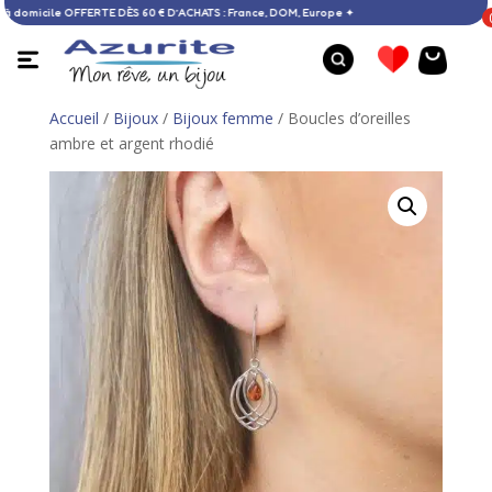
 Livraison à domicile OFFERTE DÈS 60 € D’ACHATS : France, DOM, Europe ✦
Accueil
/
Bijoux
/
Bijoux femme
/ Boucles d’oreilles
ambre et argent rhodié
Bracelet larimar et argent