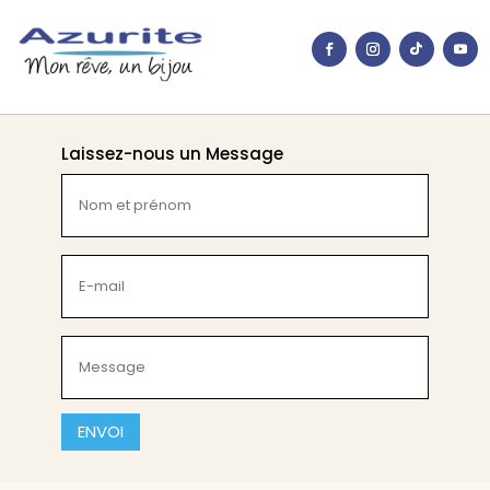
Laissez-nous un Message
Nom
et
prénom
(Nécessaire)
E-
mail
(Nécessaire)
Message
(Nécessaire)
CAPTCHA