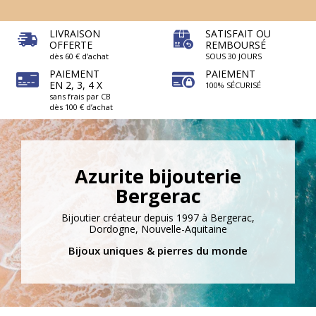
LIVRAISON
SATISFAIT OU
OFFERTE
REMBOURSÉ
dès 60 € d’achat
SOUS 30 JOURS
PAIEMENT
PAIEMENT
EN 2, 3, 4 X
100% SÉCURISÉ
sans frais par CB
dès 100 € d’achat
Azurite bijouterie
Bergerac
Bijoutier créateur depuis 1997 à Bergerac,
Dordogne, Nouvelle-Aquitaine
Bijoux uniques & pierres du monde