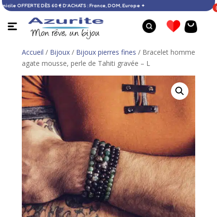
ison à domicile OFFERTE DÈS 60 € D’ACHATS : France, DOM, Europe ✦
Accueil
/
Bijoux
/
Bijoux pierres fines
/ Bracelet homme
agate mousse, perle de Tahiti gravée – L
Collier tendance - 50 %