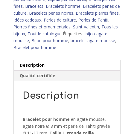
Tahiti
fines
,
Bracelets
,
Bracelets homme
,
Bracelets perles de
gravée
culture
,
Bracelets perles noires
,
Bracelets pierres fines
,
-
Idées cadeaux
,
Perles de culture
,
Perles de Tahiti
,
L
Pierres fines et ornementales
,
Saint Valentin
,
Tous les
bijoux
,
Tout le catalogue
Étiquettes :
bijou agate
mousse
,
Bijou pour homme
,
bracelet agate mousse
,
Bracelet pour homme
Description
Qualité certifiée
Description
Bracelet pour homme
en agate mousse,
agate noire Ø 8 mm et perle de Tahiti gravée
Ø 11-12 mm.
Taille L grande taille.