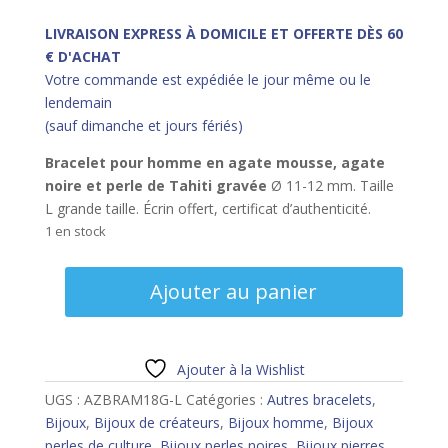
LIVRAISON EXPRESS À DOMICILE ET OFFERTE DÈS 60
€ D'ACHAT
Votre commande est expédiée le jour même ou le
lendemain
(sauf dimanche et jours fériés)
Bracelet pour homme
en agate mousse, agate
noire et perle de Tahiti gravée
Ø 11-12 mm. Taille
L grande taille. Écrin offert, certificat d’authenticité.
1 en stock
quantité
Ajouter au panier
de
Bracelet
homme
agate
Ajouter à la Wishlist
mousse,
UGS :
AZBRAM18G-L
Catégories :
Autres bracelets
,
perle
Bijoux
,
Bijoux de créateurs
,
Bijoux homme
,
Bijoux
de
perles de culture
,
Bijoux perles noires
,
Bijoux pierres