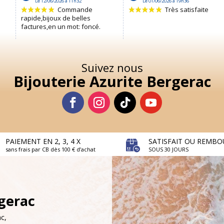
Suivez nous
Bijouterie Azurite Bergerac
PAIEMENT EN 2, 3, 4 X
SATISFAIT OU REMBO
sans frais par CB dès 100 € d’achat
SOUS 30 JOURS
rgerac
c,