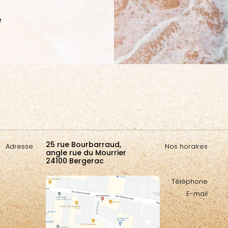
e
25 rue Bourbarraud,
Adresse
Nos horaires
angle rue du Mourrier
24100 Bergerac
Téléphone
E-mail