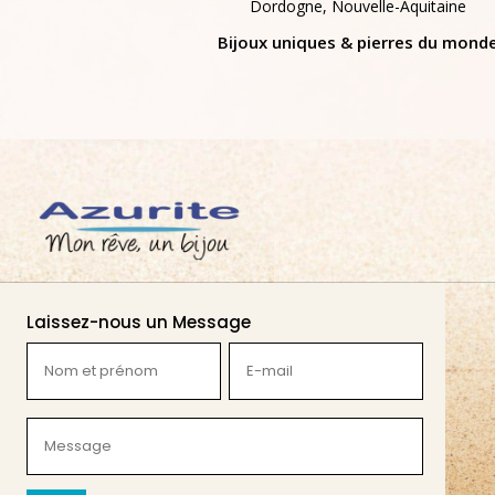
Dordogne, Nouvelle-Aquitaine
Bijoux uniques & pierres du mond
Laissez-nous un Message
Nom
E-
et
mail
prénom
(Nécessaire)
Message
(Nécessaire)
(Nécessaire)