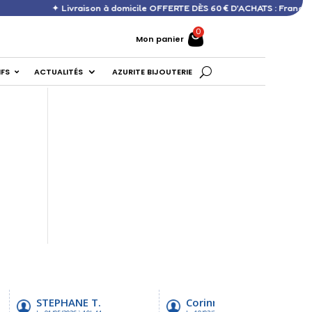
✦ Livraison à domicile OFFERTE DÈS 60 € D’ACHATS : France, DOM, 
Mon panier
IFS
ACTUALITÉS
AZURITE BIJOUTERIE