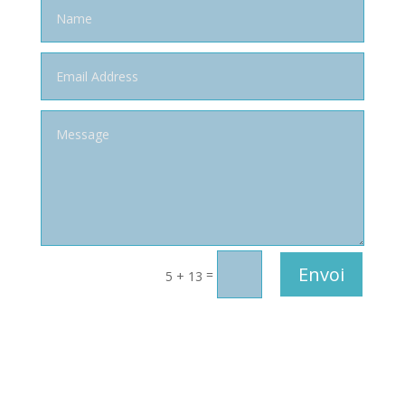
Envoi
=
5 + 13