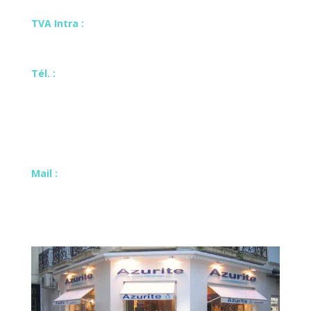
129,00
€
+
AJOUTER
TVA Intra :
FR28337667158
Tél. :
05 53 73 37 69
Du mardi au samedi 9h30-12h / 14h30-19h
Mail :
azuritebijouterie@gmail.com