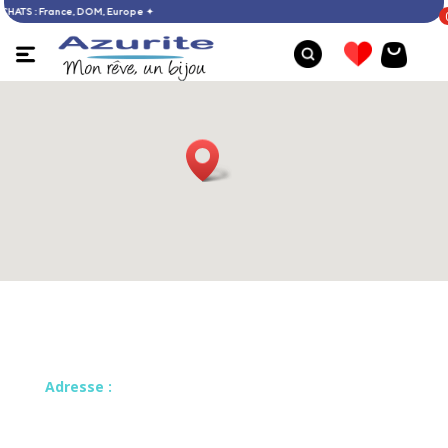
€ D’ACHATS : France, DOM, Europe ✦
Adresse :
25 Rue Bourbarraud – Angle rue du
Mourrier – 24100 Bergerac
Boucles d'oreilles opale