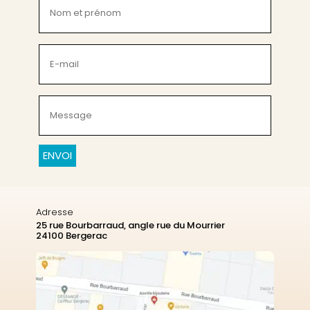
Nom
et
prénom
(Nécessaire)
E-
mail
(Nécessaire)
Message
(Nécessaire)
CAPTCHA
Adresse
25 rue Bourbarraud, angle rue du Mourrier
24100 Bergerac